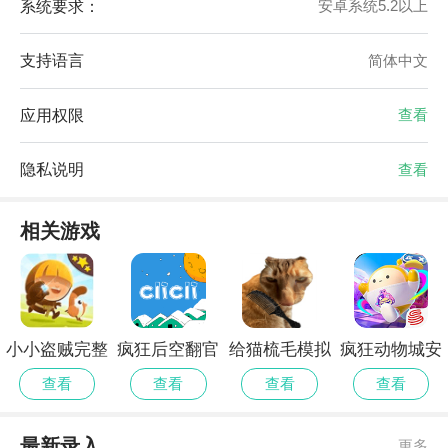
系统要求：
安卓系统5.2以上
支持语言
简体中文
应用权限
查看
隐私说明
查看
相关游戏
小小盗贼完整
疯狂后空翻官
给猫梳毛模拟
疯狂动物城安
测试版
网安卓版
器正版
卓版
查看
查看
查看
查看
最新录入
更多