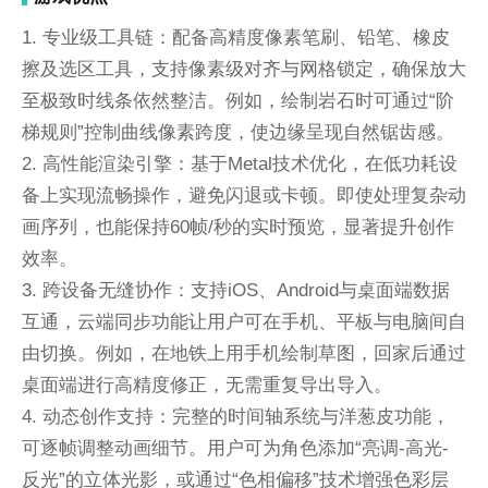
1. 专业级工具链：配备高精度像素笔刷、铅笔、橡皮
擦及选区工具，支持像素级对齐与网格锁定，确保放大
至极致时线条依然整洁。例如，绘制岩石时可通过“阶
梯规则”控制曲线像素跨度，使边缘呈现自然锯齿感。
2. 高性能渲染引擎：基于Metal技术优化，在低功耗设
备上实现流畅操作，避免闪退或卡顿。即使处理复杂动
画序列，也能保持60帧/秒的实时预览，显著提升创作
效率。
3. 跨设备无缝协作：支持iOS、Android与桌面端数据
互通，云端同步功能让用户可在手机、平板与电脑间自
由切换。例如，在地铁上用手机绘制草图，回家后通过
桌面端进行高精度修正，无需重复导出导入。
4. 动态创作支持：完整的时间轴系统与洋葱皮功能，
可逐帧调整动画细节。用户可为角色添加“亮调-高光-
反光”的立体光影，或通过“色相偏移”技术增强色彩层