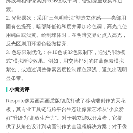
廓线与相邻像素的RGB值取平均，使边缘呈现柔和过
渡。
2. 光影层次：采用“三色明暗法”塑造立体感——亮部用
固有色提亮，暗部降低饱和度并添加冷色调，高光点使
用纯白或浅黄。绘制球体时，在明暗交界处点入高光，
反光区则用环境色轻微提亮。
3. 色彩限制优化：在16色或32色限制下，通过“抖动模
式”模拟渐变效果。例如，用交替排列的红蓝像素模拟
紫色，或通过调整像素密度控制颜色深浅，避免出现明
显条带。
小编测评
Resprite像素画高画质版彻底打破了移动端创作的天花
板，其专业工具链与跨平台生态让像素艺术从“小众爱
好”升级为“高效生产力”。对于独立游戏开发者，它提
供了从角色设计到动画制作的全流程解决方案；对于像