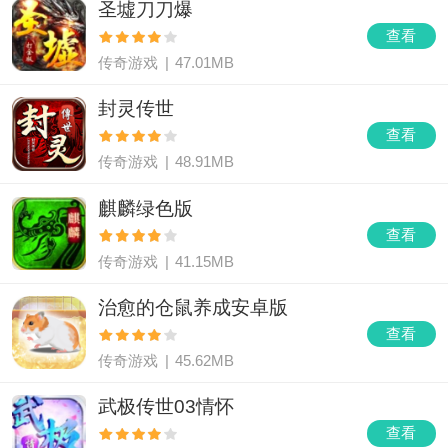
圣墟刀刀爆
查看
传奇游戏
|
47.01MB
封灵传世
查看
传奇游戏
|
48.91MB
麒麟绿色版
查看
传奇游戏
|
41.15MB
治愈的仓鼠养成安卓版
查看
传奇游戏
|
45.62MB
武极传世03情怀
查看