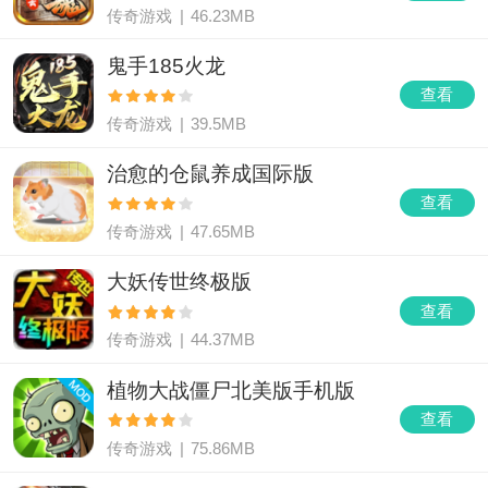
传奇游戏
|
46.23MB
鬼手185火龙
查看
传奇游戏
|
39.5MB
治愈的仓鼠养成国际版
查看
传奇游戏
|
47.65MB
大妖传世终极版
查看
传奇游戏
|
44.37MB
植物大战僵尸北美版手机版
查看
传奇游戏
|
75.86MB