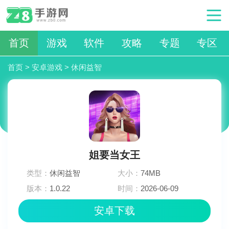
首页
游戏
软件
攻略
专题
专区
首页
>
安卓游戏
>
休闲益智
姐要当女王
类型：
休闲益智
大小：
74MB
版本：
1.0.22
时间：
2026-06-09
23:42:02
安卓下载