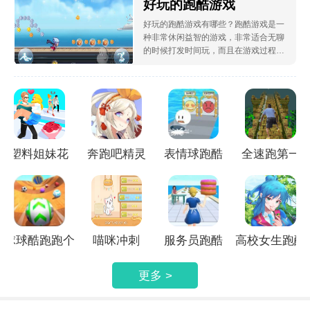
好玩的跑酷游戏
好玩的跑酷游戏有哪些？跑酷游戏是一
种非常休闲益智的游戏，非常适合无聊
的时候打发时间玩，而且在游戏过程中
会有非常刺激的体验，能让你忘记生活
中的烦恼哦，那么小编现在就为您介绍
一些跑酷类型的游戏。
塑料姐妹花
奔跑吧精灵
表情球跑酷
全速跑第一
球球酷跑跑个
喵咪冲刺
服务员跑酷
高校女生跑酷
球球
3D
更多 >