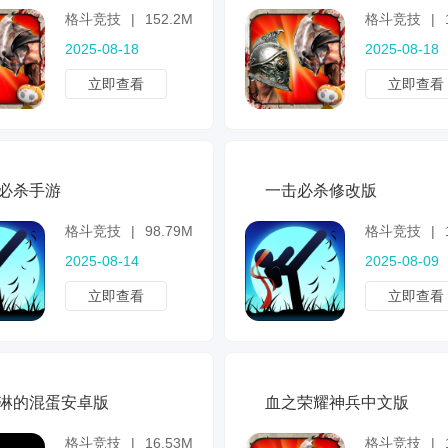
格斗竞技
|
152.2MB
格斗竞技
|
2025-08-18
2025-08-18
立即查看
立即查看
必杀手游
一击必杀修改版
格斗竞技
|
98.79MB
格斗竞技
|
2025-08-14
2025-08-09
立即查看
立即查看
淋的混蛋安卓版
血之荣耀神兵中文版
格斗竞技
|
16.53MB
格斗竞技
|