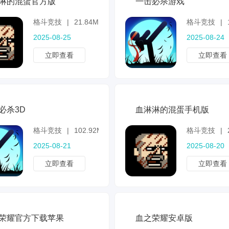
淋的混蛋官方版
一击必杀游戏
格斗竞技
|
21.84MB
格斗竞技
|
2025-08-25
2025-08-24
立即查看
立即查看
必杀3D
血淋淋的混蛋手机版
格斗竞技
|
102.92MB
格斗竞技
|
2025-08-21
2025-08-20
立即查看
立即查看
荣耀官方下载苹果
血之荣耀安卓版