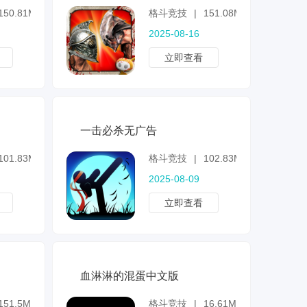
150.81MB
格斗竞技
|
151.08MB
2025-08-16
立即查看
一击必杀无广告
101.83MB
格斗竞技
|
102.83MB
2025-08-09
立即查看
血淋淋的混蛋中文版
151.5MB
格斗竞技
|
16.61MB