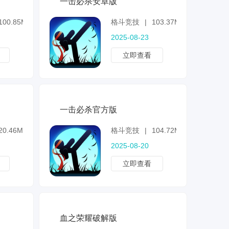
一击必杀安卓版
100.85MB
格斗竞技
|
103.37MB
2025-08-23
立即查看
一击必杀官方版
20.46MB
格斗竞技
|
104.72MB
2025-08-20
立即查看
血之荣耀破解版