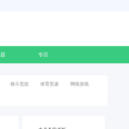
专题
专区
格斗竞技
体育竞速
网络游戏