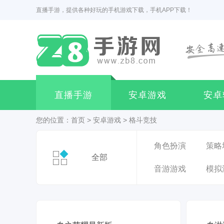
直播手游，提供各种好玩的手机游戏下载，手机APP下载！
直播手游
安卓游戏
安卓
您的位置：
首页
>
安卓游戏
>
格斗竞技
角色扮演
策略
全部
音游游戏
模拟