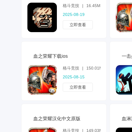
格斗竞技
|
16.45MB
2025-08-19
立即查看
血之荣耀下载ios
一击
格斗竞技
|
150.01MB
2025-08-15
立即查看
血之荣耀汉化中文原版
血淋
格斗竞技
|
149.03MB