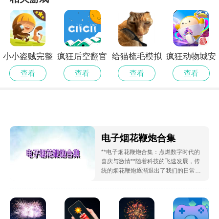
小小盗贼完整
疯狂后空翻官
给猫梳毛模拟
疯狂动物城安
测试版
网安卓版
器正版
卓版
查看
查看
查看
查看
电子烟花鞭炮合集
**电子烟花鞭炮合集：点燃数字时代的
喜庆与激情**随着科技的飞速发展，传
统的烟花鞭炮逐渐退出了我们的日常生
活，而一款名为“电子烟花鞭炮合集”的
软件应用应运而生，成为了新时代喜庆
与激情的代名词。**一、产品简介**电
子烟花鞭炮合集是一款专为现代都市人
设计的数字烟