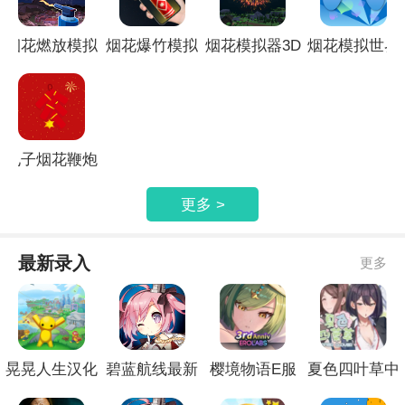
烟花燃放模拟
烟花爆竹模拟
烟花模拟器3D
烟花模拟世界
器
器
电子烟花鞭炮
更多 >
最新录入
更多
晃晃人生汉化
碧蓝航线最新
樱境物语E服
夏色四叶草中
版
官网
精简版
文版