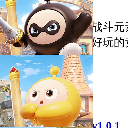
竞技战斗游戏
既有竞技元素又有战斗元
里为大家推荐几款好玩的
克隆人霓虹危机v1.0.1