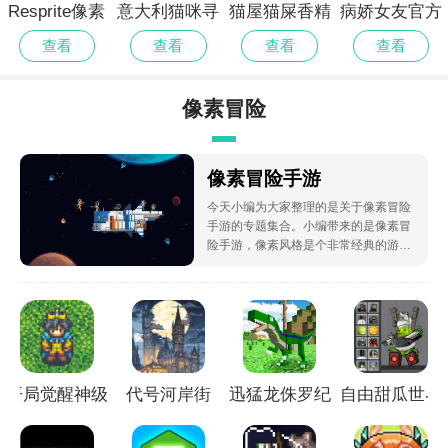
Resprite像素
意大利猫咪寻
猫屋猫屎香精
病娇女友官方
画高画质版
宝记正版
简版
正式版
查看
查看
查看
查看
像素冒险
像素冒险手游
今天小编为大家整理的是关于像素冒险
手游的专题集合。小编带来的是像素冒
险手游，像素风格是个非常经典的游戏
特色，在如今画质越来越好的年代，像
素游戏任然占据一席之地，下面小编为
大家带来这类经典的游戏，感兴趣的朋
友欢迎来下载体验。
开局觉醒神级
代号河岸街
迅猛龙侏罗纪
自由甜瓜世界
天赋
模拟器汉化版