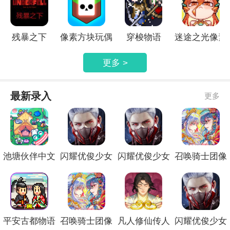
残暴之下
像素方块玩偶
穿梭物语
迷途之光像素
沙盒
版测试版
更多 >
最新录入
更多
池塘伙伴中文
闪耀优俊少女
闪耀优俊少女
召唤骑士团像
版
正式版免费
官网最新版
素版官方版
平安古都物语
召唤骑士团像
凡人修仙传人
闪耀优俊少女