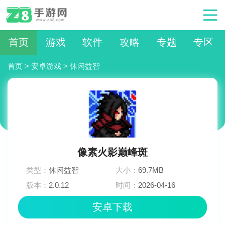
首页
游戏
软件
攻略
专题
专区
首页
>
安卓游戏
>
休闲益智
像素火影巅峰斑
类型：
休闲益智
大小：
69.7MB
版本：
2.0.12
时间：
2026-04-16
15:45:04
安卓下载