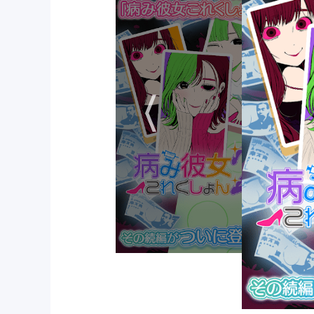
角色介绍
1. 樱井千夏（主女友）：表面温柔体贴的学
联系人等方式控制玩家行踪。
2. 藤宫玲奈（病娇学妹）：以崇拜为名接近
长伪装成无辜模样。
3. 神代琉璃（双重人格）：白天是优雅的钢
章，触发隐藏BOSS战。
4. 九条凛（傲娇系）：表面嫌弃主角实则暗
暴力攻击第三方。
5. 隐藏角色：需完成特定条件解锁，如连续
人类角色。
玩家点评
“剧情刺激到让人手心出汗！千夏黑化时边哭