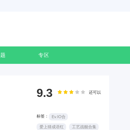
专题
专区
9.3
还可以
标签：
Ev.IO合
爱上猜成语红
工艺战舰合集