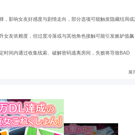
选择，影响女友好感度与剧情走向，部分选项可能触发隐藏结局或
提升女友依赖度，但过度冷落或与其他角色接触可能引发嫉妒值飙
限定时间内通过收集线索、破解密码逃离房间，失败将导致BAD
展
5.0及以上版本，占用存储空间约2GB。
面，剧情全程配音（部分角色需下载额外语音包）。
、CG场景需通过内购解锁，首充赠送限定病娇表情包。
容，建议18岁以上玩家体验，部分场景需通过年龄验证。
关键节点尝试不同选择，解锁全结局需完成至少3轮游戏。