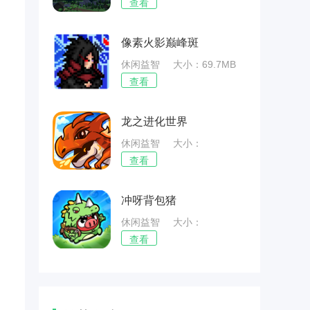
38.95MB
查看
像素火影巅峰斑
休闲益智
大小：69.7MB
查看
龙之进化世界
休闲益智
大小：
52.58MB
查看
冲呀背包猪
休闲益智
大小：
45.13MB
查看