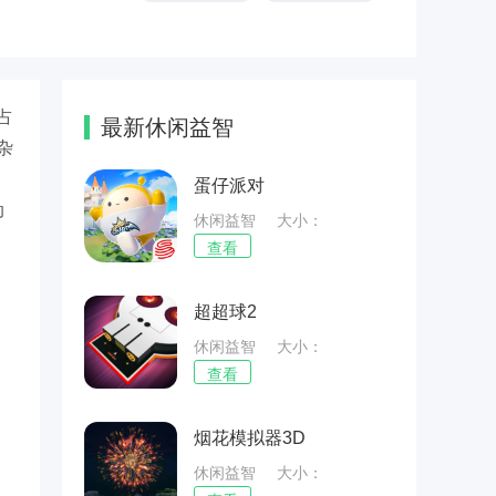
占
最新休闲益智
杂
蛋仔派对
动
休闲益智
大小：
75.43MB
查看
超超球2
休闲益智
大小：
70.14MB
查看
烟花模拟器3D
休闲益智
大小：