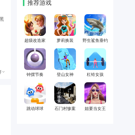
推荐游戏
黑
超级改造家
萝莉换装
野生鲨鱼垂钓
开
钟摆节奏
登山女神
杠铃女孩
跳动球球
石门村惨案
姐要当女王