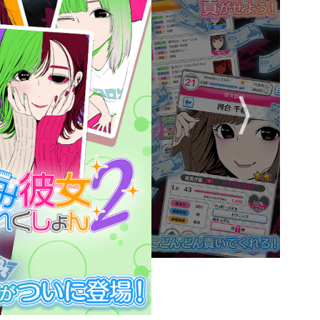
霸，实则因童年创伤患有严重分离焦虑，会通过安装定位软件、删
主角，随身携带刀具，曾因玩家拒绝告白而划伤自己手臂，黑化后
琴教师，夜晚化身病娇杀手，会因玩家与其他女性说话而弹奏死亡
中观察，通过黑客技术监控社交账号，发现“出轨”证据后会发动网
一周凌晨3点登录游戏，可触发神秘病娇AI女友，其控制欲强度远
边笑的表情太真实了，但解谜部分难度偏高，建议增加提示功