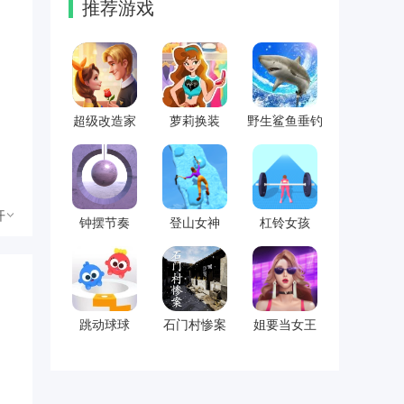
推荐游戏
超级改造家
萝莉换装
野生鲨鱼垂钓
开
钟摆节奏
登山女神
杠铃女孩
跳动球球
石门村惨案
姐要当女王