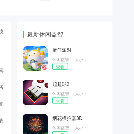
境
最新休闲益智
蛋仔派对
休闲益智
大小：
75.43MB
查看
真
超超球2
搭
休闲益智
大小：
68.57MB
查看
和
烟花模拟器3D
戏
休闲益智
大小：