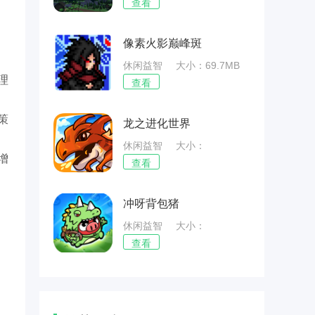
38.95MB
查看
像素火影巅峰斑
休闲益智
大小：69.7MB
理
查看
策
龙之进化世界
休闲益智
大小：
增
52.58MB
查看
冲呀背包猪
休闲益智
大小：
45.13MB
查看