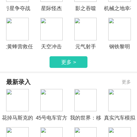
行星争夺战
星际怪杰
影之吞噬
机械之地幸存
者
大黄蜂营救任
天空冲击
元气射手
钢铁黎明
务
更多 >
最新录入
更多
花掉马斯克的
45号电车官方
我的世界：移
真实汽车模拟
钱精简版
版
动版存档版
驾驶精简版