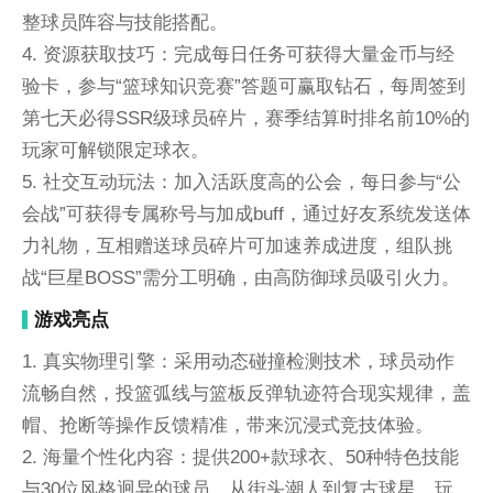
整球员阵容与技能搭配。
4. 资源获取技巧：完成每日任务可获得大量金币与经
验卡，参与“篮球知识竞赛”答题可赢取钻石，每周签到
第七天必得SSR级球员碎片，赛季结算时排名前10%的
玩家可解锁限定球衣。
5. 社交互动玩法：加入活跃度高的公会，每日参与“公
会战”可获得专属称号与加成buff，通过好友系统发送体
力礼物，互相赠送球员碎片可加速养成进度，组队挑
战“巨星BOSS”需分工明确，由高防御球员吸引火力。
游戏亮点
1. 真实物理引擎：采用动态碰撞检测技术，球员动作
流畅自然，投篮弧线与篮板反弹轨迹符合现实规律，盖
帽、抢断等操作反馈精准，带来沉浸式竞技体验。
2. 海量个性化内容：提供200+款球衣、50种特色技能
与30位风格迥异的球员，从街头潮人到复古球星，玩