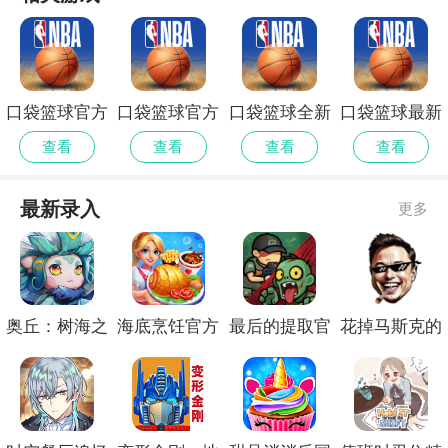
口袋篮球官方
口袋篮球官方
口袋篮球全新
口袋篮球最新
版
正式版
版
正版
查看
查看
查看
查看
最新录入
更多
奥丘：树海之
海底烹饪官方
最后的提取官
花掉马斯克的
下最新版
版
方版
钱付费版