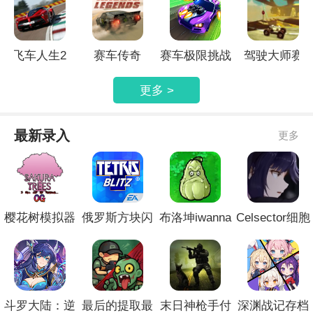
飞车人生2
赛车传奇
赛车极限挑战
驾驶大师赛
更多 >
最新录入
更多
樱花树模拟器
俄罗斯方块闪
布洛坤iwanna
Celsector细胞
最新版
电战离线版
官方版
象限单机版
斗罗大陆：逆
最后的提取最
末日神枪手付
深渊战记存档