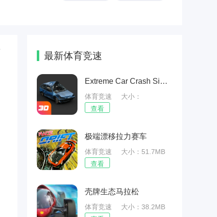
这
最新体育竞速
Extreme Car Crash Simulator
体育竞速
大小：
76.97MB
查看
极端漂移拉力赛车
体育竞速
大小：51.7MB
查看
壳牌生态马拉松
体育竞速
大小：38.2MB