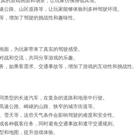
腻逼真的游戏画面和场景，让玩家仿佛身临其境。
高速公路、山区道路等，让玩家能够体验到多种驾驶环境。
天等，增加了驾驶的挑战性和趣味性。
的画面，为玩家带来了真实的驾驶感受。
线对战和交流，共同分享游戏的乐趣。
任务，如乘客需求、交通事故等，增加了游戏的互动性和挑战性。
不同类型的长途汽车，在复杂的道路和地形中行驶。
的高速公路、崎岖的山路、狭窄的城市街道等。
天、雪天等，这些天气条件会影响驾驶的难度和安全性。
完成各种载客任务，同时避免交通事故和遵守交通规则。
车型和地图，提升游戏体验。