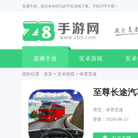
直播手游，提供各种好玩的手机游戏下载，手机APP下载！
直播手游
安卓游戏
安卓
您的位置：
首页
>
安卓游戏
>
体育竞速
至尊长途汽
类型：体育竞速
更新：2026-06-17
21:51:02