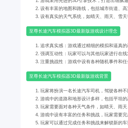
1. 游戏采用先进的3D引擎技术，打造出细
2. 设有丰富的地图和路线，包括城市街道、
3. 设有真实的天气系统，如晴天、雨天、雪
至尊长途汽车模拟器3D最新版游戏设计理念
1. 追求真实感：游戏通过精细的模拟和逼真
2. 强调互动性：玩家可以与其他玩家进行在
3. 注重挑战性：游戏中设有各种随机事件和
至尊长途汽车模拟器3D最新版游戏背景
1. 玩家将扮演一名长途汽车司机，驾驶各种
2. 游戏中的道路和地形设计多样，包括平坦
3. 玩家需要面对各种天气条件，如晴天、雨
4. 游戏中设有丰富的任务和挑战，玩家需要
5. 玩家可以通过完成任务和挑战来解锁新的