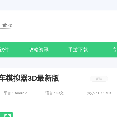
软件
攻略资讯
手游下载
车模拟器3D最新版
反馈
平台：Android
语言：中文
大小：67.9MB