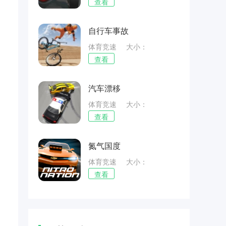
查看
自行车事故
体育竞速
大小：
38.69MB
查看
汽车漂移
体育竞速
大小：
58.27MB
查看
氮气国度
体育竞速
大小：
941.24MB
查看