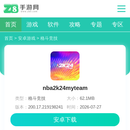
首页
游戏
软件
攻略
专题
专区
首页
>
安卓游戏
>
格斗竞技
nba2k24myteam
类型：
格斗竞技
大小：
62.1MB
版本：
200.17.219198241
时间：
2026-07-27
15:15:04
安卓下载