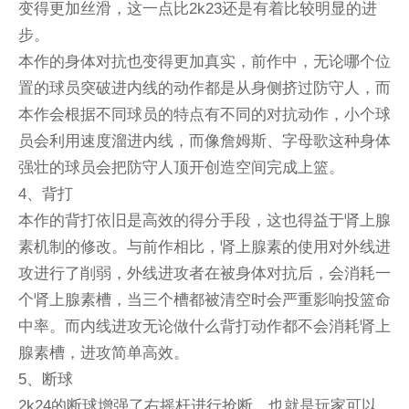
变得更加丝滑，这一点比2k23还是有着比较明显的进
步。
本作的身体对抗也变得更加真实，前作中，无论哪个位
置的球员突破进内线的动作都是从身侧挤过防守人，而
本作会根据不同球员的特点有不同的对抗动作，小个球
员会利用速度溜进内线，而像詹姆斯、字母歌这种身体
强壮的球员会把防守人顶开创造空间完成上篮。
4、背打
本作的背打依旧是高效的得分手段，这也得益于肾上腺
素机制的修改。与前作相比，肾上腺素的使用对外线进
攻进行了削弱，外线进攻者在被身体对抗后，会消耗一
个肾上腺素槽，当三个槽都被清空时会严重影响投篮命
中率。而内线进攻无论做什么背打动作都不会消耗肾上
腺素槽，进攻简单高效。
5、断球
2k24的断球增强了右摇杆进行抢断，也就是玩家可以