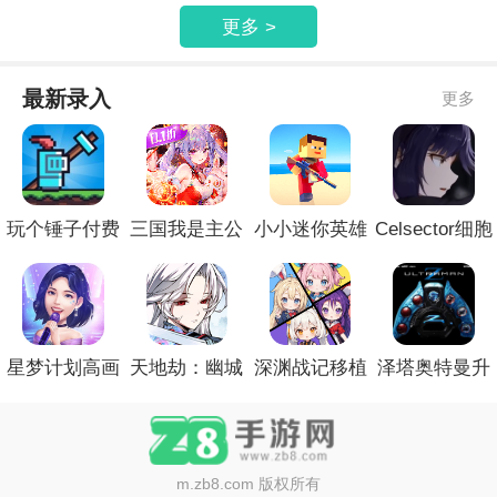
更多 >
最新录入
更多
玩个锤子付费
三国我是主公
小小迷你英雄
Celsector细胞
版
去更新版
存档版
象限官方版
星梦计划高画
天地劫：幽城
深渊战记移植
泽塔奥特曼升
质版
再临去更新版
版
华器模拟器最
新版
m.zb8.com
版权所有