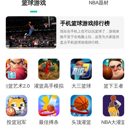
篮球游戏
NBA题材
手机篮球游戏排行榜
现在在手机上也可以玩篮球了，游戏体
验不亚于在电脑上玩，这里为大家提供
盘点手机篮球游戏排行榜。
街篮艺术2.0
灌篮高手模拟
大三篮球
篮下王者
器
投篮冠军
最佳搏杀
头顶灌篮
NBA大灌篮