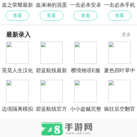
血之荣耀最新
血淋淋的混蛋
一击必杀安卓
一击必杀手机
版
官方版
版
版
查看
查看
查看
查看
最新录入
更多
晃晃人生汉化
碧蓝航线最新
樱境物语E服
夏色四叶草中
版
官网
精简版
文版
边境隔离模拟
碧蓝航线官方
小小盗贼完整
疯狂后空翻官
器修改版
手机版
测试版
网安卓版