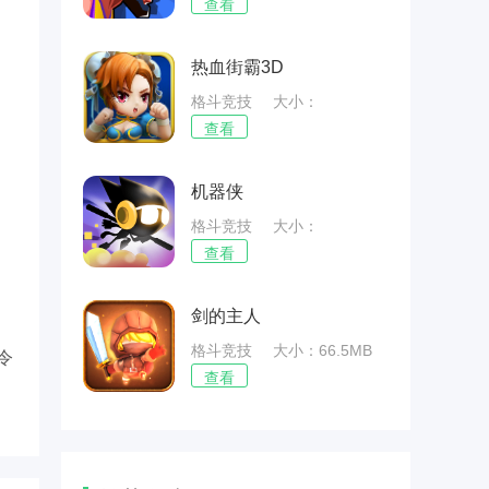
50.52MB
查看
热血街霸3D
格斗竞技
大小：
143.52MB
查看
机器侠
格斗竞技
大小：
45.99MB
查看
剑的主人
格斗竞技
大小：66.5MB
令
查看