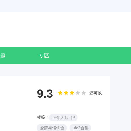
专题
专区
9.3
还可以
标签：
正骨大师（P
爱情与馅饼合
ufc2合集