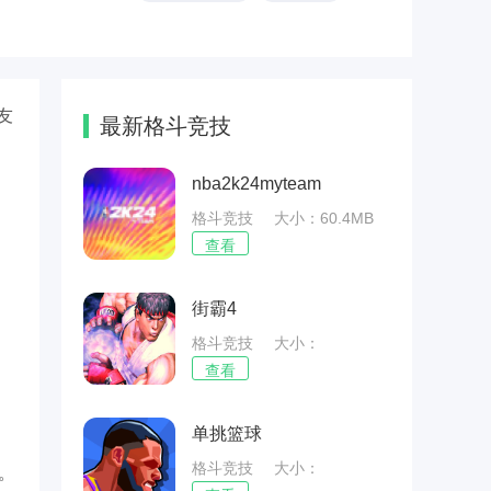
友
最新格斗竞技
nba2k24myteam
格斗竞技
大小：60.4MB
查看
街霸4
格斗竞技
大小：
28.27MB
查看
单挑篮球
格斗竞技
大小：
。