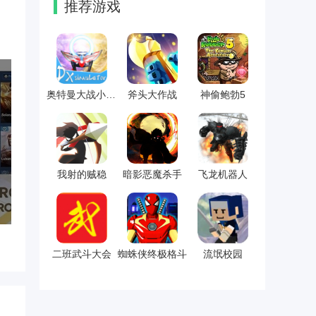
推荐游戏
奥特曼大战小怪兽
斧头大作战
神偷鲍勃5
我射的贼稳
暗影恶魔杀手
飞龙机器人
二班武斗大会
蜘蛛侠终极格斗
流氓校园