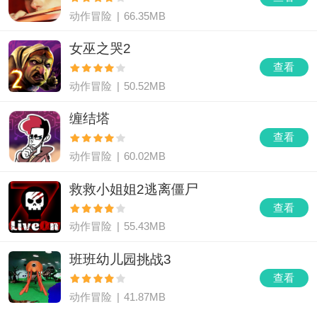
动作冒险
|
66.35MB
女巫之哭2
查看
动作冒险
|
50.52MB
缠结塔
查看
动作冒险
|
60.02MB
救救小姐姐2逃离僵尸
查看
动作冒险
|
55.43MB
班班幼儿园挑战3
查看
动作冒险
|
41.87MB