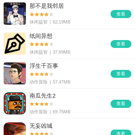
力去揭示隐藏在游戏深处的故事线，有时还会面临时间限制、选
那不是我邻居
择决策等动态情境，使得游戏进程充满悬念与惊喜。
查看
休闲益智
|
62.19MB
纸间异想
查看
休闲益智
|
37.69MB
浮生千百事
查看
动作冒险
|
57.47MB
南瓜先生2
查看
动作冒险
|
69.75MB
无妄凶城
查看