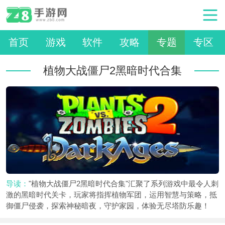
首页
游戏
软件
攻略
专题
专区
植物大战僵尸2黑暗时代合集
导读：
"植物大战僵尸2黑暗时代合集"汇聚了系列游戏中最令人刺
激的黑暗时代关卡，玩家将指挥植物军团，运用智慧与策略，抵
御僵尸侵袭，探索神秘暗夜，守护家园，体验无尽塔防乐趣！