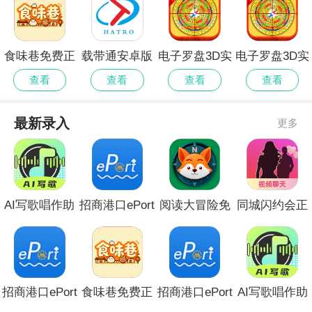
食味巷免费正
载带通安卓版
电子罗盘3D实
电子罗盘3D实
版
景地图官网手
景地图手机版
查看
查看
查看
查看
机版
最新录入
更多
AI写歌唱作助
招商港口ePort
阅读大冒险免
同城闪约会正
手安卓版
无会员
费版安卓
式版
招商港口ePort
食味巷免费正
招商港口ePort
AI写歌唱作助
会员免登录
版
全新版本
手官方安卓版