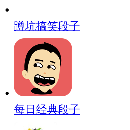
蹲坑搞笑段子
每日经典段子