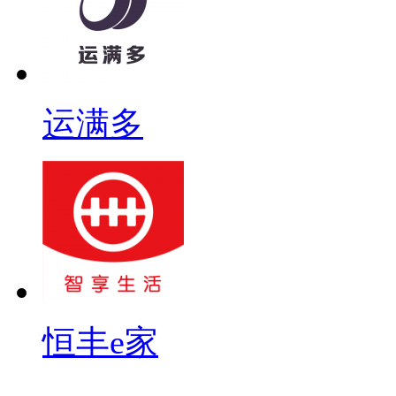
运满多
恒丰e家