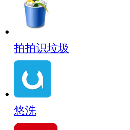
拍拍识垃圾
悠洗