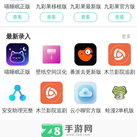
喵睡眠正版
九彩果移植版
九彩果最新版
九彩果官方版
查看
查看
查看
查看
最新录入
更多
喵睡眠正版
壁纸空间汉化
番派去更新版
木兰影院追剧
版
中文版
安安助理完整
木兰影院追剧
云小聊官方版
蛙漫2单机版
版
正版