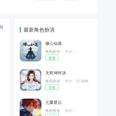
同
最新角色扮演
修心仙途
角色扮演
大小：
44.45MB
查看
天乾坤对决
角色扮演
大小：72.5MB
查看
七重星云
角色扮演
大小：