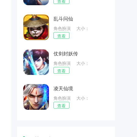
51.59MB
查看
乱斗问仙
角色扮演
大小：
57.92MB
查看
仗剑封妖传
角色扮演
大小：
67.91MB
查看
凌天仙境
角色扮演
大小：
46.57MB
查看