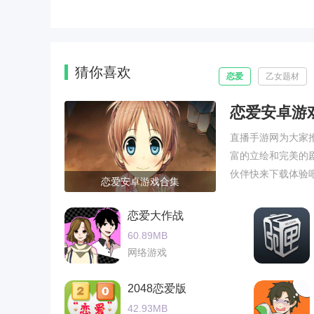
猜你喜欢
恋爱
乙女题材
恋爱安卓游
直播手游网为大家
富的立绘和完美的
伙伴快来下载体验
恋爱安卓游戏合集
恋爱大作战
60.89MB
网络游戏
2048恋爱版
42.93MB