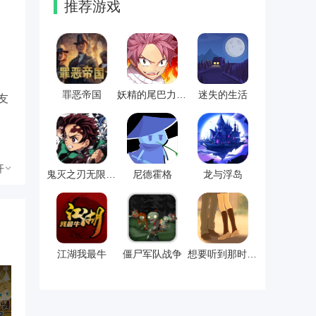
推荐游戏
罪恶帝国
妖精的尾巴力量觉醒
迷失的生活
友
开
鬼灭之刃无限列车篇
尼德霍格
龙与浮岛
江湖我最牛
僵尸军队战争
想要听到那时的话语