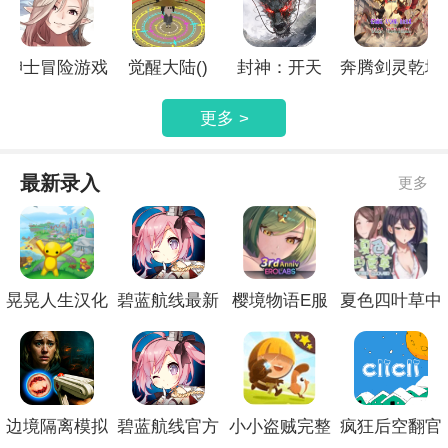
绅士冒险游戏
觉醒大陆()
封神：开天
奔腾剑灵乾坤
更多 >
最新录入
更多
晃晃人生汉化
碧蓝航线最新
樱境物语E服
夏色四叶草中
版
官网
精简版
文版
边境隔离模拟
碧蓝航线官方
小小盗贼完整
疯狂后空翻官