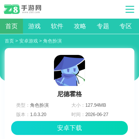
首页
游戏
软件
攻略
专题
专区
首页
>
安卓游戏
>
角色扮演
尼德霍格
类型：
角色扮演
大小：
127.94MB
版本：
1.0.3.20
时间：
2026-06-27
02:36:03
安卓下载