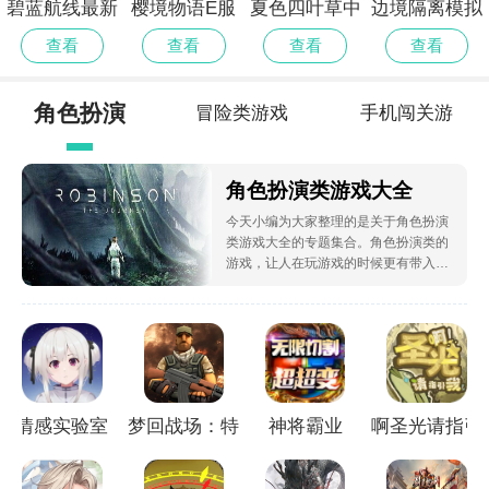
碧蓝航线最新
樱境物语E服
夏色四叶草中
边境隔离模拟
官网
精简版
文版
器修改版
查看
查看
查看
查看
角色扮演
冒险类游戏
手机闯关游
合集
戏合集
角色扮演类游戏大全
今天小编为大家整理的是关于角色扮演
类游戏大全的专题集合。角色扮演类的
游戏，让人在玩游戏的时候更有带入
感，小编为大家带来了几款好玩的角色
扮演类游戏，一起来看看吧。
情感实验室
梦回战场：特
神将霸业
啊圣光请指引
战精英
我