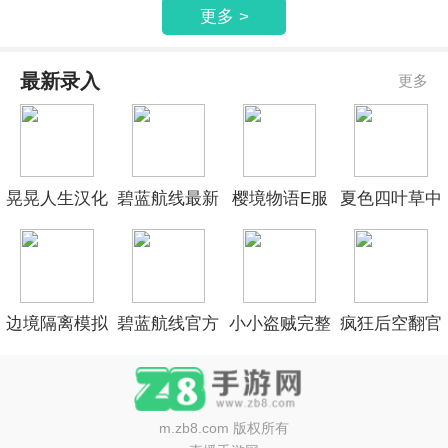
更多 >
最新录入
更多
晃晃人生汉化
碧蓝航线最新
樱境物语E服
夏色四叶草中
版
官网
精简版
文版
边境隔离模拟
碧蓝航线官方
小小盗贼完整
疯狂后空翻官
器修改版
手机版
测试版
网安卓版
m.zb8.com
版权所有