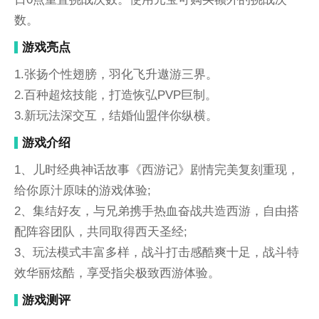
数。
游戏亮点
1.张扬个性翅膀，羽化飞升遨游三界。
2.百种超炫技能，打造恢弘PVP巨制。
3.新玩法深交互，结婚仙盟伴你纵横。
游戏介绍
1、儿时经典神话故事《西游记》剧情完美复刻重现，
给你原汁原味的游戏体验;
2、集结好友，与兄弟携手热血奋战共造西游，自由搭
配阵容团队，共同取得西天圣经;
3、玩法模式丰富多样，战斗打击感酷爽十足，战斗特
效华丽炫酷，享受指尖极致西游体验。
游戏测评