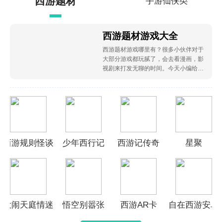
西游题材
手游仙侠类
游戏大全
游戏大全
西游题材游戏大全
西游题材游戏哪里有？很多小伙伴对于
大部分游戏都玩腻了，会去看漫画，影
视剧来打发无聊的时间。今天小编给大
家盘点好玩的西游题材游戏大全，都是
通过西游题材改编的手游。玩法新颖，
内容还原漫画，好玩刺激，还在等什么
赶紧来下载吧！
西游规则怪谈
少年西行记
西游记传奇
星聚
大闹天庭情迷
悟空别嚣张
西游AR卡
自在西游安卓
龙女
版