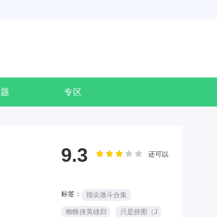
专题
专区
9.3
还可以
标签：
指尖激斗合集
蜘蛛侠英雄归
只是拼图（J