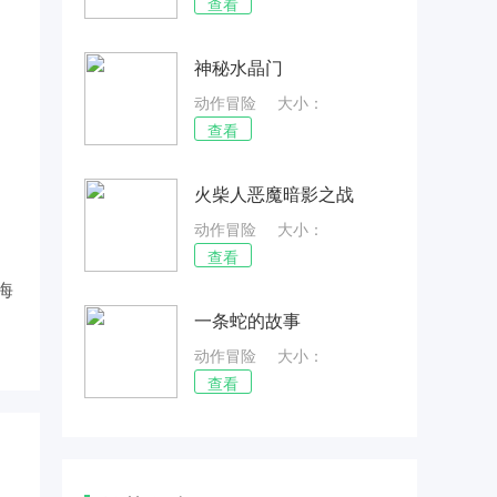
42.16MB
查看
神秘水晶门
动作冒险
大小：
20.74MB
查看
火柴人恶魔暗影之战
动作冒险
大小：
60.11MB
查看
海
一条蛇的故事
动作冒险
大小：
34.78MB
查看