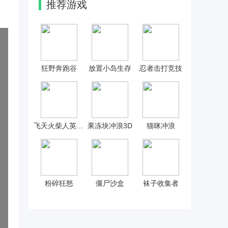
推荐游戏
狂野奔跑谷
放置小岛生存
忍者击打竞技
飞天火柴人英雄3
果冻块冲浪3D
猫咪冲浪
粉碎狂怒
僵尸沙盒
袜子收集者