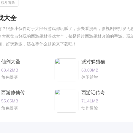
战斗冒险
戏大全
有？很多小伙伴对于大部分游戏都玩腻了，会去看漫画，影视剧来打发无
给大家盘点好玩的西游题材游戏大全，都是通过西游题材改编的手游。玩
画，好玩刺激，还在等什么赶紧来下载吧！
仙剑大圣
派对躲猫猫
63.42MB
63.09MB
角色扮演
休闲益智
西游修仙传
西游记传奇
55.65MB
71.41MB
角色扮演
动作冒险