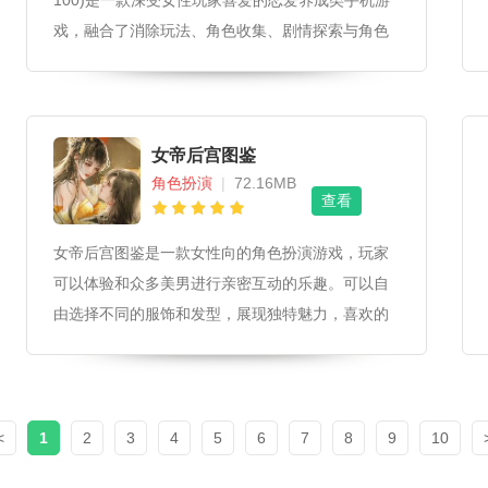
100)是一款深受女性玩家喜爱的恋爱养成类手机游
戏，融合了消除玩法、角色收集、剧情探索与角色
互动等多种元素。玩家在游戏中扮演女主角，穿越
至梦幻的异世界，邂逅并唤醒沉睡的王子们。
女帝后宫图鉴
角色扮演
|
72.16MB
查看
女帝后宫图鉴是一款女性向的角色扮演游戏，玩家
可以体验和众多美男进行亲密互动的乐趣。可以自
由选择不同的服饰和发型，展现独特魅力，喜欢的
朋友欢迎下载！
<
1
2
3
4
5
6
7
8
9
10