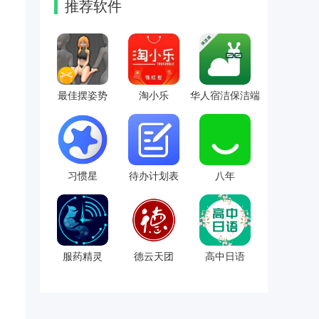
推荐软件
最佳摆姿势
淘小乐
华人宿洁保洁端
习惯星
待办计划表
八年
服药精灵
德云天团
高中日语