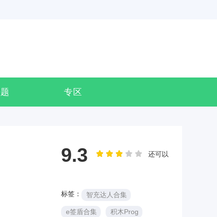
专题
专区
9.3
还可以
标签：
智充达人合集
e签盾合集
积木Prog