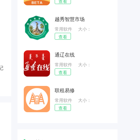
69.92MB
查看
越秀智慧市场
常用软件
大小：
51.51MB
查看
通辽在线
常用软件
大小：
记
33.65MB
查看
联租易修
常用软件
大小：
28.98MB
查看