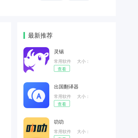
，
最新推荐
灵锡
常用软件
大小：
39.27MB
查看
出国翻译器
常用软件
大小：
48.61MB
查看
叻叻
常用软件
大小：