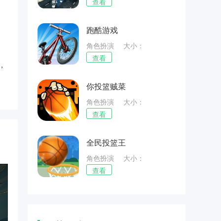
70.28MB
查看
跑酷游戏
角色扮演
大小：
20.69MB
查看
，
你投篮贼菜
角色扮演
大小：
50.29MB
查看
全民投篮王
角色扮演
大小：
47.15MB
查看