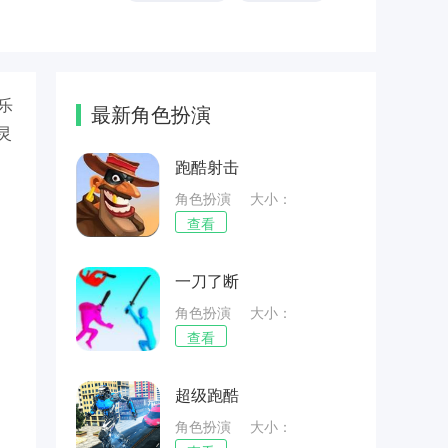
乐
最新角色扮演
灵
跑酷射击
角色扮演
大小：
26.25MB
查看
一刀了断
角色扮演
大小：
86.95MB
查看
超级跑酷
角色扮演
大小：