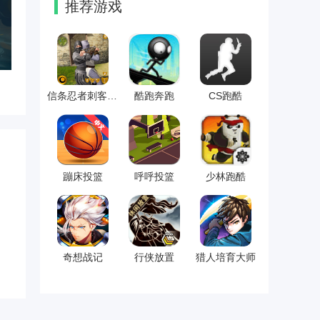
推荐游戏
信条忍者刺客英雄
酷跑奔跑
CS跑酷
蹦床投篮
呼呼投篮
少林跑酷
奇想战记
行侠放置
猎人培育大师