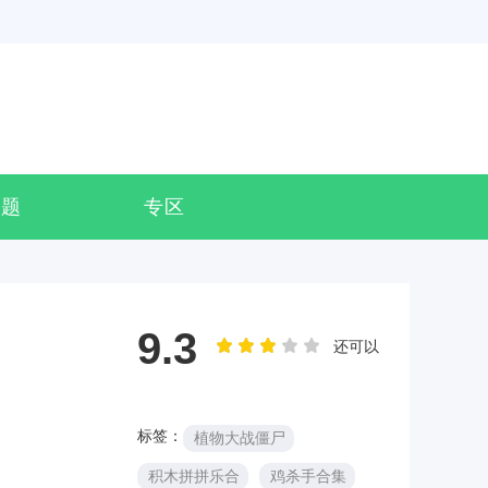
专题
专区
9.3
还可以
标签：
植物大战僵尸
积木拼拼乐合
鸡杀手合集