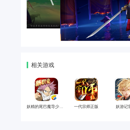
相关游戏
妖精的尾巴魔导少年手游
一代宗师正版
妖游记