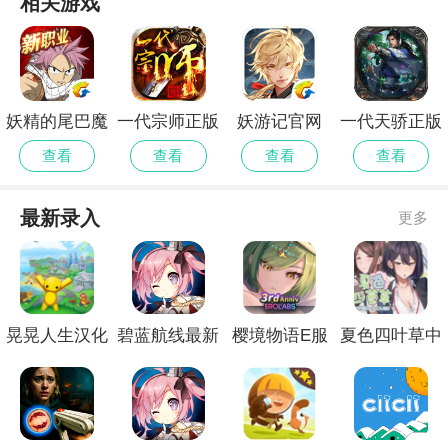
相关游戏
妖精的尾巴魔
一代宗师正版
妖游记官网
一代天骄正版
导少年手游
查看
查看
查看
查看
最新录入
更多
晃晃人生汉化
碧蓝航线最新
樱境物语E服
夏色四叶草中
版
官网
精简版
文版