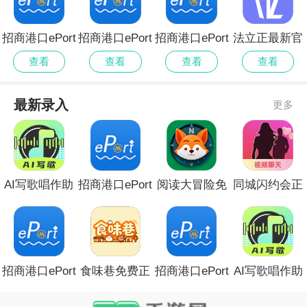
招商港口ePort
招商港口ePort
招商港口ePort
法立正最新官
无会员
会员免登录
全新版本
方
查看
查看
查看
查看
最新录入
更多
AI写歌唱作助
招商港口ePort
阅读大冒险免
同城闪约会正
手安卓版
无会员
费版安卓
式版
招商港口ePort
食味巷免费正
招商港口ePort
AI写歌唱作助
会员免登录
版
全新版本
手官方安卓版