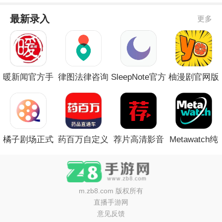
最新录入
更多
暖新闻官方手
律图法律咨询
SleepNote官方
柚漫剧官网版
机版
官网手机版
安卓版
橘子剧场正式
药百万自定义
荐片高清影音
Metawatch纯
版
版
定制版
净版
m.zb8.com
版权所有
直播手游网
意见反馈