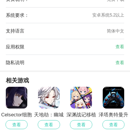
系统要求：
安卓系统5.2以上
支持语言
简体中文
应用权限
查看
隐私说明
查看
相关游戏
Celsector细胞
天地劫：幽城
深渊战记移植
泽塔奥特曼升
象限官方版
再临去更新版
版
华器模拟器最
查看
查看
查看
查看
新版