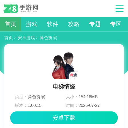
首页
游戏
软件
攻略
专题
专区
首页
>
安卓游戏
>
角色扮演
电梯情缘
类型：
角色扮演
大小：
154.16MB
版本：
1.00.15
时间：
2026-07-27
19:24:03
安卓下载