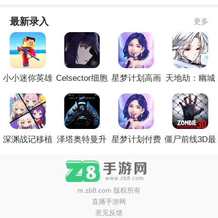
最新录入
更多
小小迷你英雄
Celsector细胞
星梦计划高画
天地劫：幽城
存档版
象限官方版
质版
再临去更新版
深渊战记移植
泽塔奥特曼升
星梦计划付费
僵尸前线3D最
版
华器模拟器最
版
新版
新版
m.zb8.com
版权所有
直播手游网
意见反馈