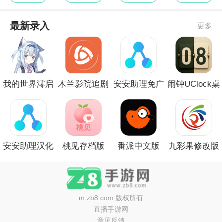
最新录入
更多
我的世界澪启
木兰影院追剧
安安助理免广
闹钟UClock桌
动器去更新版
免广告版
告版
面时钟汉化版
安安助理汉化
桃见存档版
番派中文版
九彩果修改版
版
m.zb8.com
版权所有
直播手游网
意见反馈