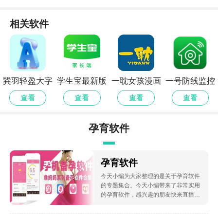
相关软件
巽羽轻盈大字
学生宝最新版
一耽女孩漫画
一号防线监控
版app官方
纯净版
软件
查看
查看
查看
查看
孕育软件
孕育软件
今天小编为大家整理的是关于孕育软件
的专题集合。今天小编带来了非常实用
的孕育软件，感兴趣的朋友快来直播手
游网软件合集下载吧！