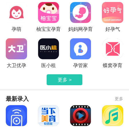
孕萌
柚宝宝孕育
妈妈网孕育
好孕气
大卫优孕
医小租
孕管家
蝶窝孕育
更多 >
最新录入
更多