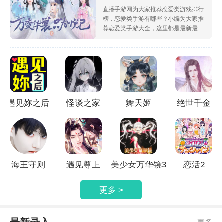
直播手游网为大家推荐恋爱类游戏排行
榜，恋爱类手游有哪些？小编为大家推
荐恋爱类手游大全，这里都是最新最好
玩恋爱类手游大全，喜欢玩这类游戏的
小伙伴们还在等什么，快来下载体验
吧，在游戏中等你呦。
遇见妳之后
怪谈之家
舞天姬
绝世千金
海王守则
遇见尊上
美少女万华镜3
恋活2
更多 >
更多