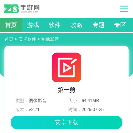
首页
游戏
软件
攻略
专题
专区
首页
>
安卓软件
>
图像影音
第一剪
类型：
图像影音
大小：
64.41MB
版本：
v2.71
时间：
2026-07-25
10:39:02
安卓下载