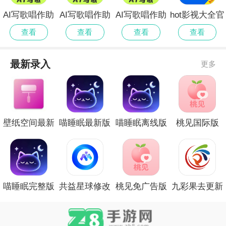
AI写歌唱作助
AI写歌唱作助
AI写歌唱作助
hot影视大全官
手安卓版
手官方安卓版
手最新官方
网最新版
查看
查看
查看
查看
最新录入
更多
壁纸空间最新
喵睡眠最新版
喵睡眠离线版
桃见国际版
版
喵睡眠完整版
共益星球修改
桃见免广告版
九彩果去更新
版
版