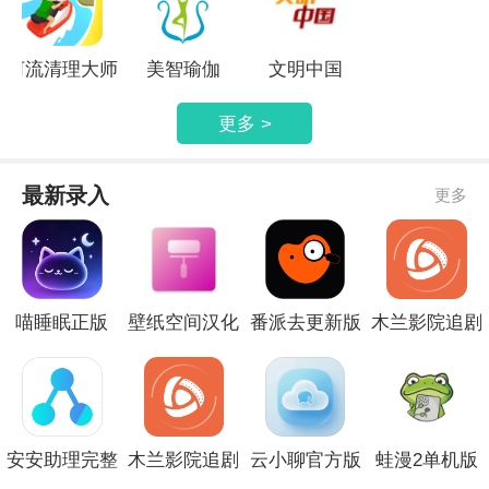
河流清理大师
美智瑜伽
文明中国
更多 >
最新录入
更多
喵睡眠正版
壁纸空间汉化
番派去更新版
木兰影院追剧
版
中文版
安安助理完整
木兰影院追剧
云小聊官方版
蛙漫2单机版
版
正版