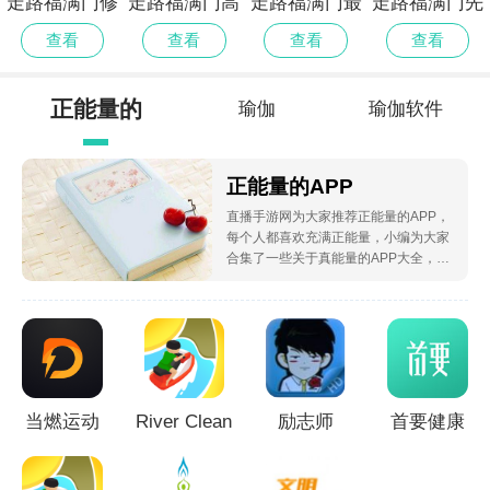
走路福满门修
走路福满门高
走路福满门最
走路福满门先
改版
画质版
新版
行服
查看
查看
查看
查看
正能量的
瑜伽
瑜伽软件
APP
正能量的APP
直播手游网为大家推荐正能量的APP，
每个人都喜欢充满正能量，小编为大家
合集了一些关于真能量的APP大全，如
果你想每天早上满满的整能量，那就快
来下载吧，让负面情绪说拜拜。
当燃运动
River Clean
励志师
首要健康