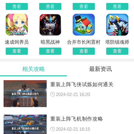
版
查看
查看
查看
查看
速成饲养员
暗黑战神
合并市长闲置村
塔防镇魂师
查看
查看
查看
查看
相关攻略
最新资讯
重装上阵飞侠试炼如何通关
2024-02-21 16:20
重装上阵飞机制作攻略
2024-02-21 16:15