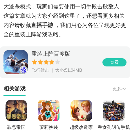
大逃杀模式，玩家们需要使用一切手段击败敌人。
这篇文章就为大家介绍到这里了，还想看更多相关
内容请收藏
直播手游
，我们用心为各位呈现更好更
全的重装上阵游戏攻略。
重装上阵百度版
查看
飞行射击
|
大小:51.94MB
相关游戏
更多>>
罪恶帝国
萝莉换装
超级改造家
吞食孔明传手机