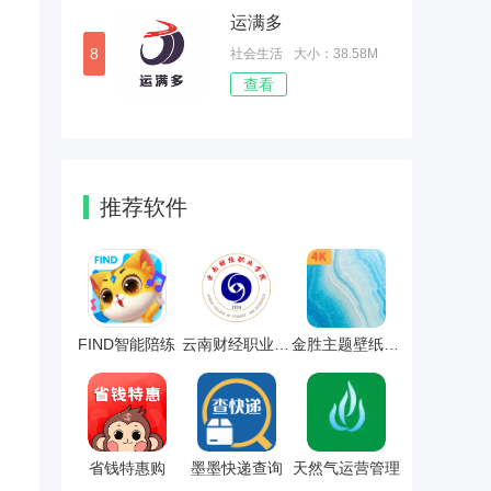
运满多
8
社会生活
大小：38.58M
查看
推荐软件
FIND智能陪练
云南财经职业学院
金胜主题壁纸大全
省钱特惠购
墨墨快递查询
天然气运营管理