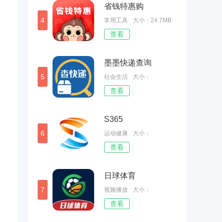
省钱特惠购
4
常用工具
大小：24.7MB
查看
墨墨快递查询
5
社会生活
大小：
查看
30.62MB
S365
6
运动健康
大小：
查看
69.46MB
日球体育
7
视频播放
大小：
查看
45.81MB