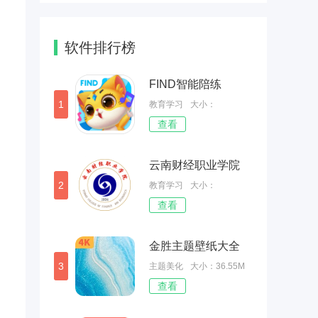
软件排行榜
FIND智能陪练
1
教育学习
大小：
查看
187.49MB
云南财经职业学院
2
教育学习
大小：
查看
45.33MB
金胜主题壁纸大全
3
主题美化
大小：36.55M
查看