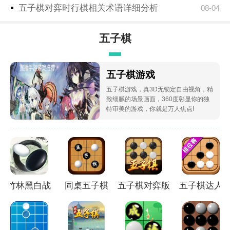
五子棋对弈时行棋相关术语详细分析
08-04
五子棋
五子棋游戏
五子棋游戏，真3D无锁定自由视角，精
致细腻的场景画面，360度彰显你的独
特审美的游戏，你就是万人焦点!
竹林黑白战
同桌五子棋
五子棋对弈版
五子棋达人