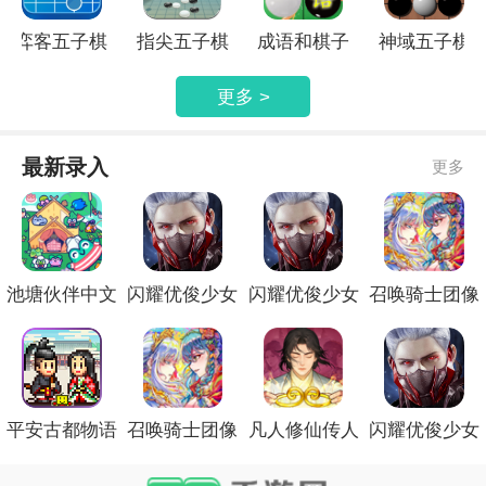
弈客五子棋
指尖五子棋
成语和棋子
神域五子棋
更多 >
最新录入
更多
池塘伙伴中文
闪耀优俊少女
闪耀优俊少女
召唤骑士团像
版
正式版免费
官网最新版
素版官方版
平安古都物语
召唤骑士团像
凡人修仙传人
闪耀优俊少女
存档版
素版先行服
界篇官方版
最新官方