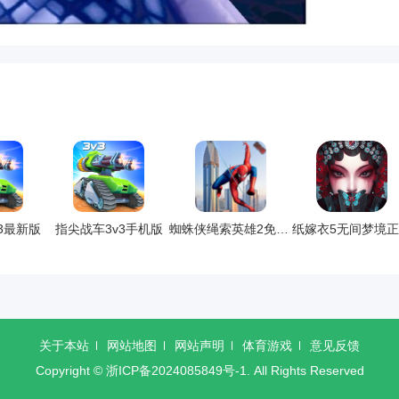
3最新版
指尖战车3v3手机版
蜘蛛侠绳索英雄2免费版
纸嫁衣5无间梦境
关于本站
网站地图
网站声明
体育游戏
意见反馈
Copyright ©
浙ICP备2024085849号-1
. All Rights Reserved