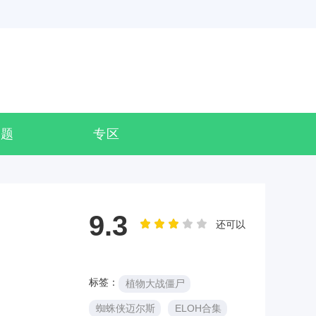
专题
专区
9.3
还可以
标签：
植物大战僵尸
蜘蛛侠迈尔斯
ELOH合集