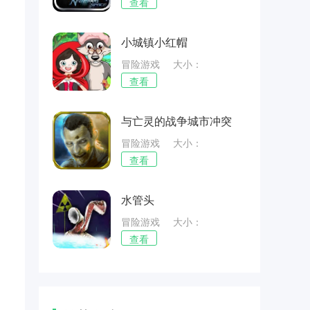
83.71MB
查看
小城镇小红帽
冒险游戏
大小：
111.05MB
查看
与亡灵的战争城市冲突
冒险游戏
大小：
63.79MB
查看
水管头
冒险游戏
大小：
75.75MB
查看