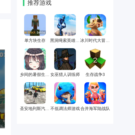
推荐游戏
单方块生存
黑洞绳索英雄游戏
​冰川时代大冒险游戏
乡间的暑假生活游戏
女巫猎人训练师
​生存战争3
圣安地列斯汽车大盗
不低调法师游戏
合并海军陆战队