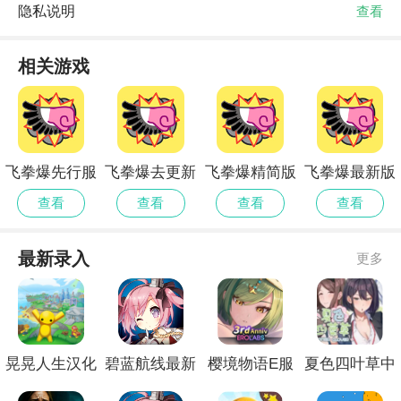
隐私说明
查看
相关游戏
飞拳爆先行服
飞拳爆去更新
飞拳爆精简版
飞拳爆最新版
版
查看
查看
查看
查看
最新录入
更多
晃晃人生汉化
碧蓝航线最新
樱境物语E服
夏色四叶草中
版
官网
精简版
文版