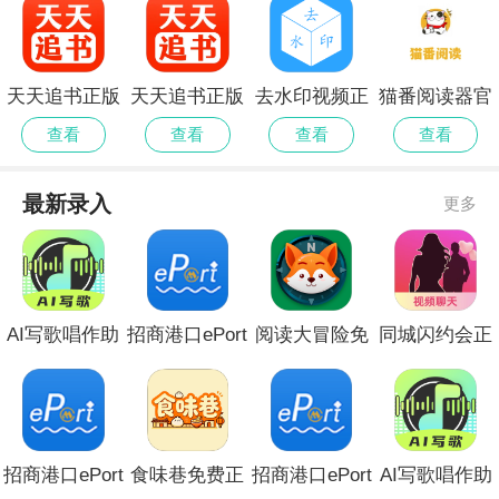
天天追书正版
天天追书正版
去水印视频正
猫番阅读器官
免费版安卓
官网正版
式版
网最新版
查看
查看
查看
查看
最新录入
更多
AI写歌唱作助
招商港口ePort
阅读大冒险免
同城闪约会正
手安卓版
无会员
费版安卓
式版
招商港口ePort
食味巷免费正
招商港口ePort
AI写歌唱作助