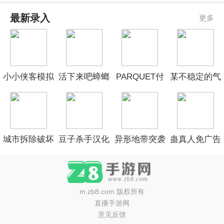
最新录入
更多
小小侠客模拟
活下来吧蟑螂
PARQUET付
某不稳定的气
器官方版
娘小金国际版
费版
功波离线版
城市拆除破坏
豆子杀手汉化
异形地带突袭
蛊真人免广告
3d中文版
版
国际版
版
m.zb8.com
版权所有
直播手游网
意见反馈