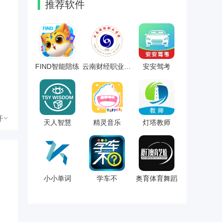
推荐软件
FIND智能陪练
云南财经职业学院
安安驾考
开
天人智慧
精灵音乐
灯塔教师
小小单词
学车不
奥育体育舞蹈