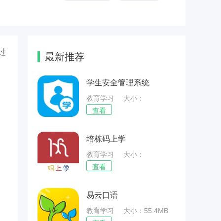
过
最新推荐
学生安全管理系统
教育学习
大小：
65.75MB
查看
培栋码上学
教育学习
大小：
59.39MB
查看
易云口语
教育学习
大小：55.4MB