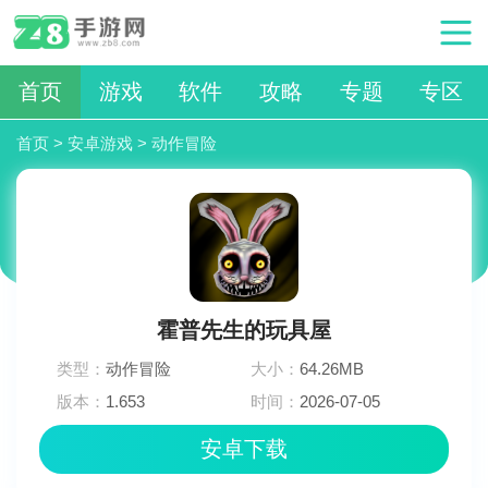
首页
游戏
软件
攻略
专题
专区
首页
>
安卓游戏
>
动作冒险
霍普先生的玩具屋
类型：
动作冒险
大小：
64.26MB
版本：
1.653
时间：
2026-07-05
01:09:02
安卓下载