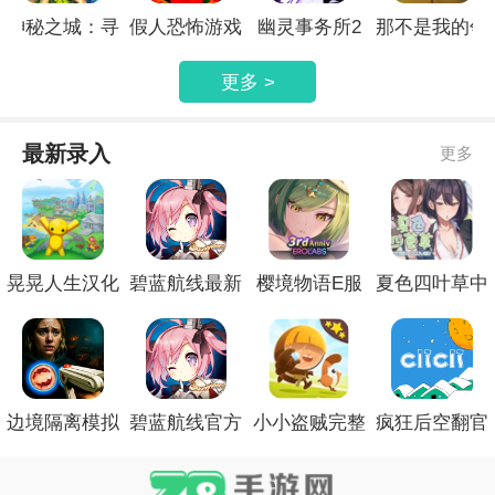
神秘之城：寻
假人恐怖游戏
幽灵事务所2
那不是我的邻
物历险
居
更多 >
最新录入
更多
晃晃人生汉化
碧蓝航线最新
樱境物语E服
夏色四叶草中
版
官网
精简版
文版
边境隔离模拟
碧蓝航线官方
小小盗贼完整
疯狂后空翻官
器修改版
手机版
测试版
网安卓版