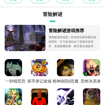
冒险解谜
冒险解谜游戏推荐
冒险解谜游戏是一种深受玩家喜爱的游
戏类型，它巧妙地结合了探索未知世
界、发掘隐藏线索、解决复杂谜题等多
重元素，带给玩家心理挑战与剧情沉浸
的独特体验。此类游戏通常设有丰富多
样的场景和关卡，玩家扮演的角色需要
通过智慧和观察力去揭示隐藏在游戏深
处的故事线，有时还会面临时间限制、
选择决策等动态情境，使得游戏进程充
满悬念与惊喜。
下一秒细思恐
探寻者记迷城
精神病院6恶魔
恐怖冰淇淋4
极V1.1.35
奇案
之子