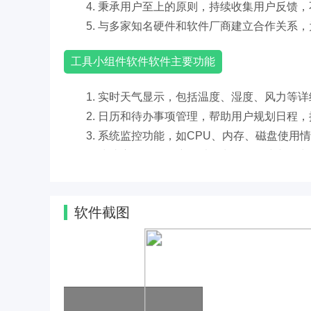
4. 秉承用户至上的原则，持续收集用户反馈
5. 与多家知名硬件和软件厂商建立合作关系
工具小组件软件软件主要功能
1. 实时天气显示，包括温度、湿度、风力等
2. 日历和待办事项管理，帮助用户规划日程
3. 系统监控功能，如CPU、内存、磁盘使
4. 快速启动栏，用户可以将常用软件或文件
5. 自定义搜索功能，集成多种搜索引擎，方
工具小组件软件软件推送
软件截图
1. 实时推送天气预报，确保用户随时掌握天
2. 提醒用户即将到来的日程安排，避免错过
3. 定期推送软件更新通知，提醒用户下载最
4. 根据用户的使用习惯和偏好，推送个性化