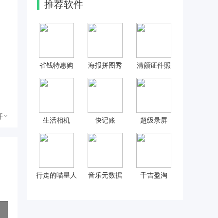
推荐软件
省钱特惠购
海报拼图秀
清颜证件照
开
生活相机
快记账
超级录屏
行走的喵星人
音乐元数据
千吉盈淘