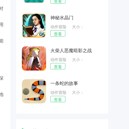
43.77MB
查看
对
神秘水晶门
用
动作冒险
大小：
20.74MB
查看
能
火柴人恶魔暗影之战
动作冒险
大小：
60.11MB
查看
深
一条蛇的故事
动作冒险
大小：
地
34.78MB
查看