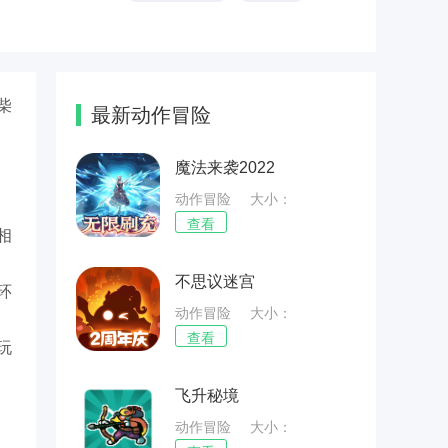
柴
最新动作冒险
魔法来袭2022
动作冒险
大小：
72.27MB
查看
相
不思议迷宫
环
动作冒险
大小：
71.22MB
查看
玩
飞升秘境
动作冒险
大小：