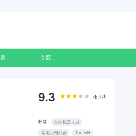
专题
专区
9.3
还可以
标签：
蜘蛛机器人城
基地阻击战合
TunesH