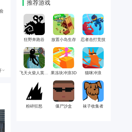
推荐游戏
验
狂野奔跑谷
放置小岛生存
忍者击打竞技
开
飞天火柴人英雄3
果冻块冲浪3D
猫咪冲浪
粉碎狂怒
僵尸沙盒
袜子收集者