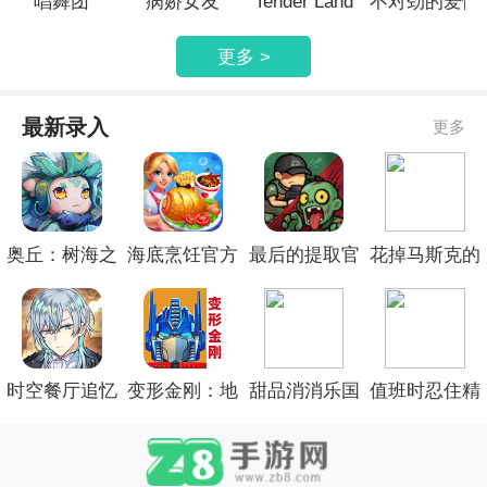
唱舞团
病娇女友
Tender Land
不对劲的爱情
更多 >
最新录入
更多
奥丘：树海之
海底烹饪官方
最后的提取官
花掉马斯克的
下最新版
版
方版
钱付费版
时空餐厅追忆
变形金刚：地
甜品消消乐国
值班时忍住精
之味付费版
球之战高画质
际版
简版
版