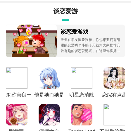
谈恋爱游
戏
谈恋爱游戏
天天在朋友圈吃狗粮，你也想要拥有甜
甜的恋爱吗？小编今天就为大家推荐几
款有趣的谈恋爱游戏，在这里你将拥有
主角光环，身边有超多的帅哥环绕，让
你也尝尝爱情的滋味，并且剧情也十分
的精彩，能给你带来不一样的恋爱体验
哦。
我劝你善良一
他是她而她是
明星恋消除
恋综有点甜
点
他